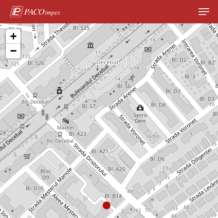
+
−
Hit enter to search or ESC to close