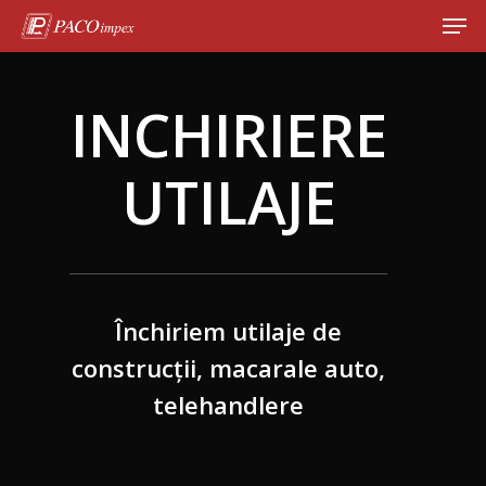
INCHIRIERE
Hit enter to search or ESC to close
UTILAJE
Închiriem utilaje de
construcții, macarale auto,
telehandlere