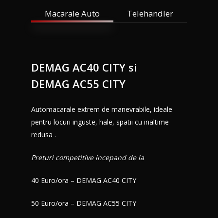
Macarale Auto
Telehandler
Acasă
Logistică transpor
DEMAG
AC40
CITY
si
agabaritic
DEMAG
AC55
CITY
Calcul autorizație
Automacarale extrem de manevrabile, ideale
Inchiriere Utilaje
pentru locuri inguste, hale, spatii cu inaltime
redusa .
Mutări industriale
Preturi competitive incepand de la
Ciocane Hidraulic
40 Euro/ora – DEMAG AC40 CITY
Despre noi
Contact
50 Euro/ora – DEMAG AC55 CITY