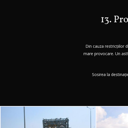
13. Pr
Din cauza restricțiilor
Hit enter to search or ESC to close
mare provocare. Un astfe
Sosirea la destinați