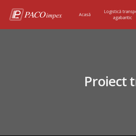
Logistică transp
Acasă
agabaritic
Proiect t