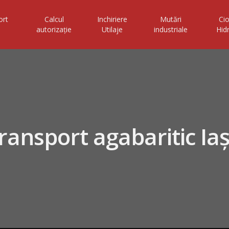
ort
Calcul
Inchiriere
Mutări
Ci
autorizație
Utilaje
industriale
Hid
ransport agabaritic Iaș