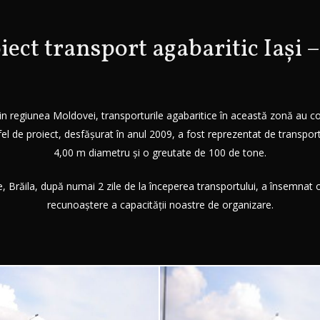
oiect transport agabaritic Iași –
 din regiunea Moldovei, transporturile agabaritice în această zonă au c
l de proiect, desfășurat în anul 2009, a fost reprezentat de transpo
4,00 m diametru și o greutate de 100 de tone.
e, Brăila, după numai 2 zile de la începerea transportului, a însemnat 
recunoaștere a capacității noastre de organizare.