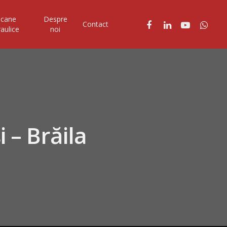
ocane
Despre
Contact
raulice
noi
i – Brăila