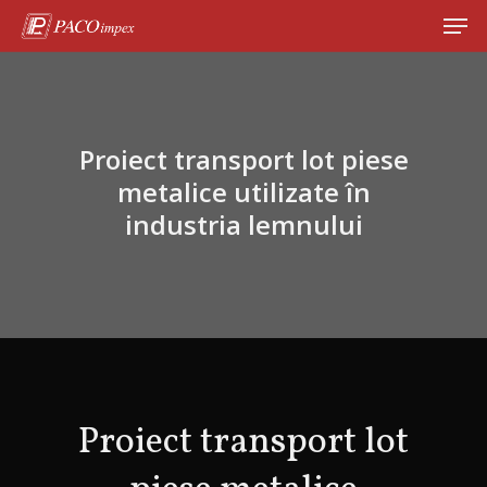
Hit enter to search or ESC to close
Proiect transport lot piese
metalice utilizate în
industria lemnului
Proiect transport lot