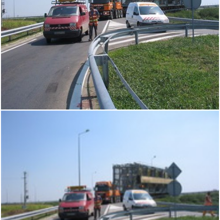
Logistică transpor
agabaritic
Calcul autorizație
Inchiriere Utilaje
Mutări industriale
Ciocane Hidraulic
Despre noi
Contact