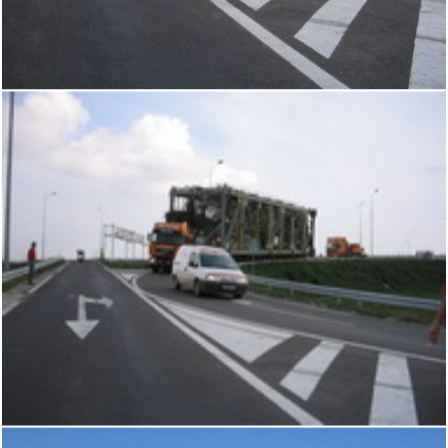
Acasă
Logistică transpor
agabaritic
Calcul autorizație
Inchiriere Utilaje
Mutări industriale
Ciocane Hidraulic
Despre noi
Contact