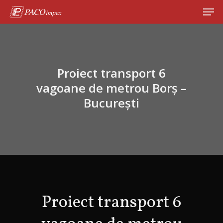
Hit enter to search or ESC to close
Proiect transport 6
vagoane de metrou Borș –
București
Proiect transport 6